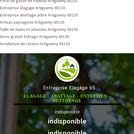
Pose de gazon en rouleau Artiguemy 65130
Entreprise élagage Artiguemy 65130
Entreprise abattage arbre Artiguemy 65130
Artisan paysagiste Artiguemy 65130
Taille de haies et arbustes Artiguemy 65130
Devis gratuit étêtage Artiguemy 65130
Installation de cloture Artiguemy 65130
Entreprise Elagage 65
ELAGAGE - ABATTAGE - ENTRETIEN -
NETTOYAGE
indisponible
indisponible
indisponible