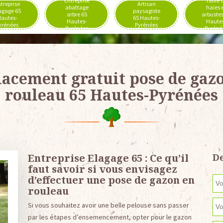
Entreprise
Taille 
treprise
Artisan
abattage
haies 
agage 65
paysagiste
arbre 65
arbustes
autes-
65 Hautes-
Hautes-
Haute
yrénées
Pyrénées
Pyrénées
Pyréné
acement gratuit pose de gaz
rouleau 65 Hautes-Pyrénées
Entreprise Elagage 65 : Ce qu’il
De
faut savoir si vous envisagez
d’effectuer une pose de gazon en
rouleau
Si vous souhaitez avoir une belle pelouse sans passer
par les étapes d’ensemencement, opter pour le gazon