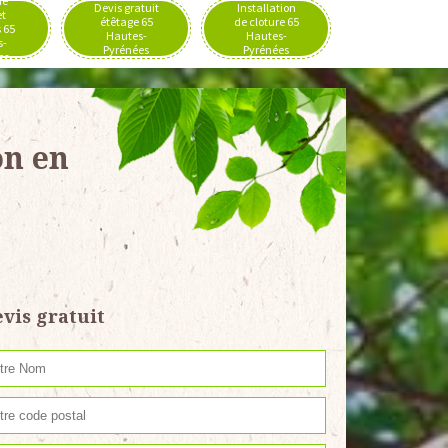
de
Devis gratuit
Installation
et
étêtage 65
de cloture 65
 65
Hautes-
Hautes-
s-
Pyrénées
Pyrénées
es
on en
vis gratuit