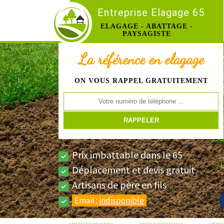
Entreprise Elagage 65
ELAGAGE - ABATTAGE -
PAYSAGISTE
La référence en elagage
ON VOUS RAPPEL GRATUITEMENT
Prix imbattable dans le 65
Déplacement et devis gratuit
Artisans de père en fils
Email :
indisponible