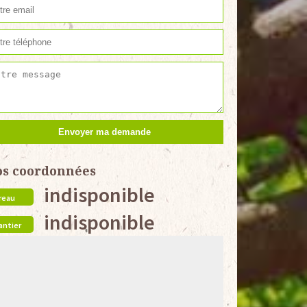
os coordonnées
indisponible
reau
indisponible
antier