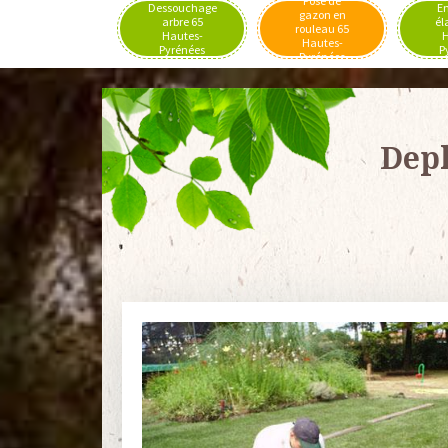
Pose de
Dessouchage
En
gazon en
arbre 65
él
rouleau 65
Hautes-
H
Hautes-
Pyrénées
P
Pyrénées
Depl