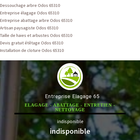
Dessouchage arbre Odos 65310
Entreprise élagage Odos 65310
Entreprise abattage arbre Odos 65310
Artisan paysagiste Odos 65310
Taille de haies et arbustes Odos 65310
Devis gratuit étêtage Odos 65310
Installation de cloture Odos 65310
Entreprise Elagage 65
ELAGAGE - ABATTAGE - ENTRETIEN -
NETTOYAGE
indisponible
indisponible