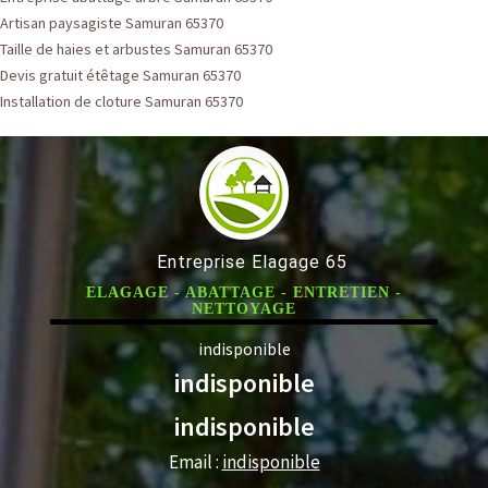
Artisan paysagiste Samuran 65370
Taille de haies et arbustes Samuran 65370
Devis gratuit étêtage Samuran 65370
Installation de cloture Samuran 65370
Entreprise Elagage 65
ELAGAGE - ABATTAGE - ENTRETIEN -
NETTOYAGE
indisponible
indisponible
indisponible
Email :
indisponible