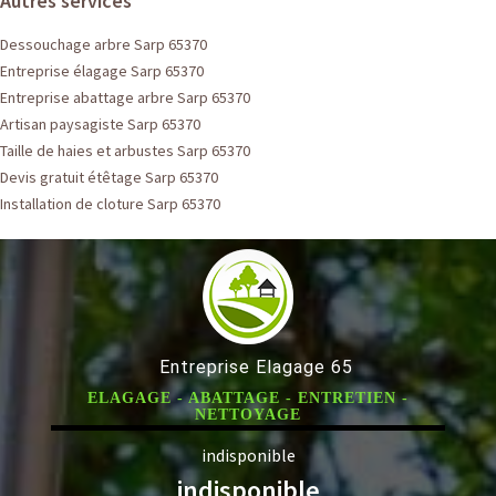
Autres services
Dessouchage arbre Sarp 65370
Entreprise élagage Sarp 65370
Entreprise abattage arbre Sarp 65370
Artisan paysagiste Sarp 65370
Taille de haies et arbustes Sarp 65370
Devis gratuit étêtage Sarp 65370
Installation de cloture Sarp 65370
Entreprise Elagage 65
ELAGAGE - ABATTAGE - ENTRETIEN -
NETTOYAGE
indisponible
indisponible