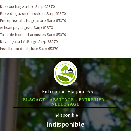
Dessouchage arbre Sarp 65370
Pose de gazon en rouleau Sarp 65370
Entreprise abattage arbre Sarp 65370
Artisan paysagiste Sarp 65370
Taille de haies et arbustes Sarp 65370
Devis gratuit étêtage Sarp 65370
Installation de cloture Sarp 65370
Entreprise Elagage 65
ELAGAGE - ABATTAGE - ENTRETIEN -
NETTOYAGE
indisponible
indisponible