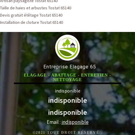
Artisan paysagiste Tostat 65140
Taille de haies et arbustes Tostat 65140
Devis gratuit étêtage Tostat 65140
Installation de cloture Tostat 65140
Entreprise Elagage 65
ELAGAGE - ABATTAGE - ENTRETIEN -
NETTOYAGE
indisponible
indisponible
indisponible
Email :
indisponible
©2021 TOUT DROIT RÉSERVÉ -