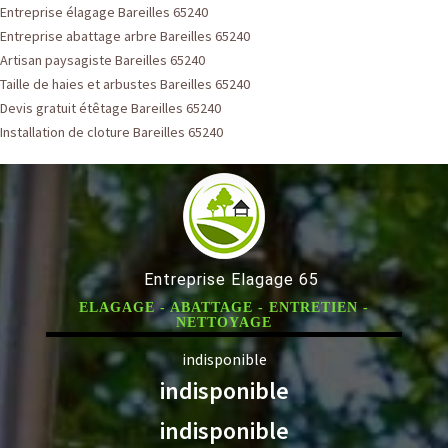
Entreprise élagage Bareilles 65240
Entreprise abattage arbre Bareilles 65240
Artisan paysagiste Bareilles 65240
Taille de haies et arbustes Bareilles 65240
Devis gratuit étêtage Bareilles 65240
Installation de cloture Bareilles 65240
Entreprise Elagage 65
ELAGAGE - ABATTAGE - ENTRETIEN -
NETTOYAGE
indisponible
indisponible
indisponible