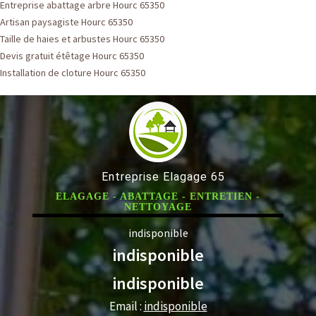
Entreprise abattage arbre Hourc 65350
Artisan paysagiste Hourc 65350
Taille de haies et arbustes Hourc 65350
Devis gratuit étêtage Hourc 65350
Installation de cloture Hourc 65350
Entreprise Elagage 65
ELAGAGE - ABATTAGE - ENTRETIEN -
NETTOYAGE
indisponible
indisponible
indisponible
Email :
indisponible