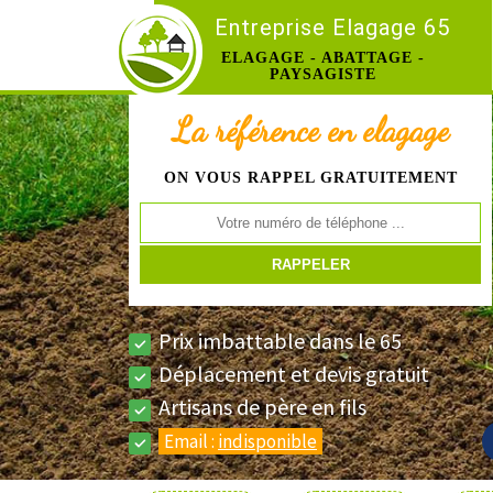
Entreprise Elagage 65
ELAGAGE - ABATTAGE -
PAYSAGISTE
La référence en elagage
ON VOUS RAPPEL GRATUITEMENT
Prix imbattable dans le 65
Déplacement et devis gratuit
Artisans de père en fils
Email :
indisponible