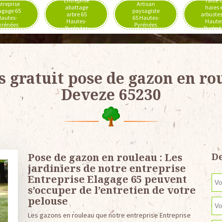
Entreprise
Taille 
treprise
Artisan
abattage
haies 
agage 65
paysagiste
arbre 65
arbustes
autes-
65 Hautes-
Hautes-
Haute
yrénées
Pyrénées
Pyrénées
Pyréné
s gratuit pose de gazon en ro
Deveze 65230
Pose de gazon en rouleau : Les
De
jardiniers de notre entreprise
Entreprise Elagage 65 peuvent
s’occuper de l’entretien de votre
pelouse
Les gazons en rouleau que notre entreprise Entreprise