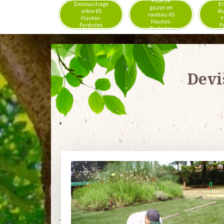
Pose de
Dessouchage
En
gazon en
arbre 65
él
rouleau 65
Hautes-
H
Hautes-
Pyrénées
P
Pyrénées
Devi