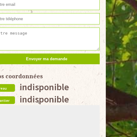
os coordonnées
indisponible
reau
indisponible
antier