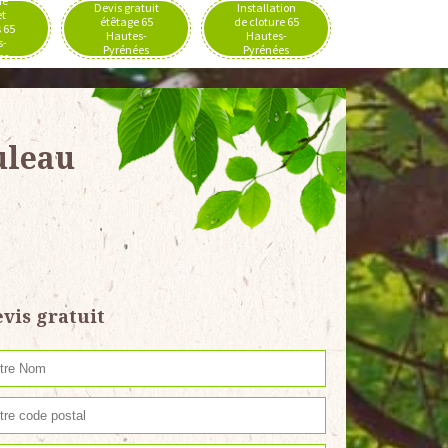
de
Devis gratuit
Installation
et
étêtage 65
de cloture 65
 65
Hautes-
Hautes-
s-
Pyrénées
Pyrénées
es
uleau
vis gratuit