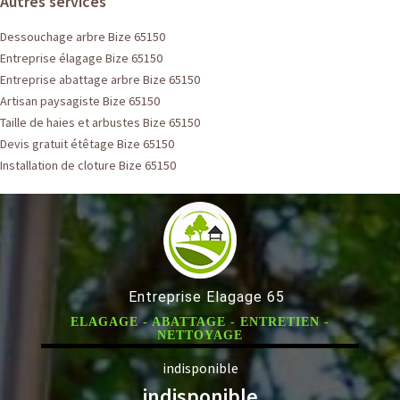
Autres services
Dessouchage arbre Bize 65150
Entreprise élagage Bize 65150
Entreprise abattage arbre Bize 65150
Artisan paysagiste Bize 65150
Taille de haies et arbustes Bize 65150
Devis gratuit étêtage Bize 65150
Installation de cloture Bize 65150
Entreprise Elagage 65
ELAGAGE - ABATTAGE - ENTRETIEN -
NETTOYAGE
indisponible
indisponible