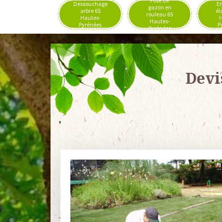
Pose de
Dessouchage
En
gazon en
arbre 65
él
rouleau 65
Hautes-
H
Hautes-
Pyrénées
P
Pyrénées
Devi