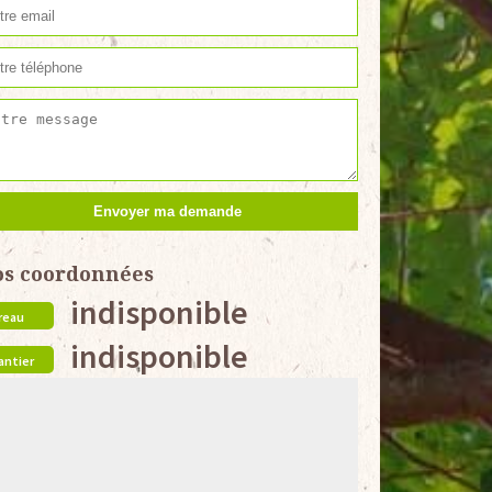
os coordonnées
indisponible
reau
indisponible
antier