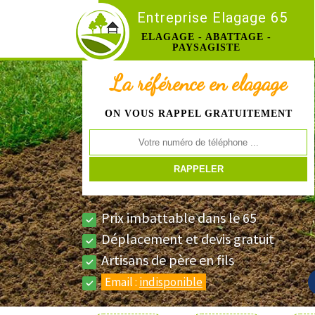
Entreprise Elagage 65
ELAGAGE - ABATTAGE -
PAYSAGISTE
La référence en elagage
ON VOUS RAPPEL GRATUITEMENT
Prix imbattable dans le 65
Déplacement et devis gratuit
Artisans de père en fils
Email :
indisponible