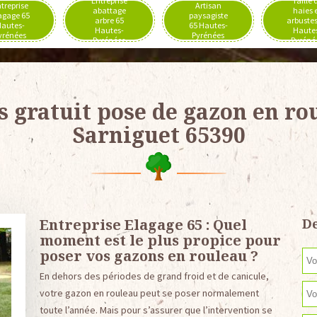
Entreprise
Taille 
treprise
Artisan
abattage
haies 
agage 65
paysagiste
arbre 65
arbustes
autes-
65 Hautes-
Hautes-
Haute
yrénées
Pyrénées
Pyrénées
Pyréné
s gratuit pose de gazon en ro
Sarniguet 65390
Entreprise Elagage 65 : Quel
De
moment est le plus propice pour
poser vos gazons en rouleau ?
En dehors des périodes de grand froid et de canicule,
votre gazon en rouleau peut se poser normalement
toute l’année. Mais pour s’assurer que l’intervention se