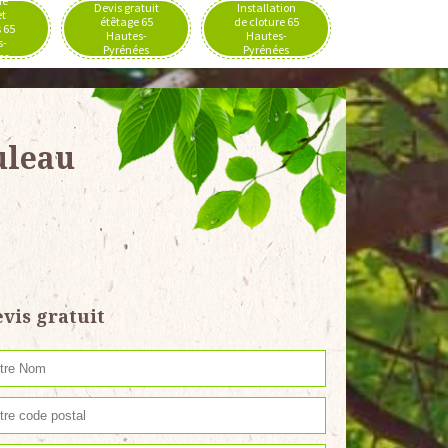
de
Devis gratuit
Installation
et
étêtage 65
de cloture 65
 65
Hautes-
Hautes-
s-
Pyrénées
Pyrénées
es
uleau
vis gratuit