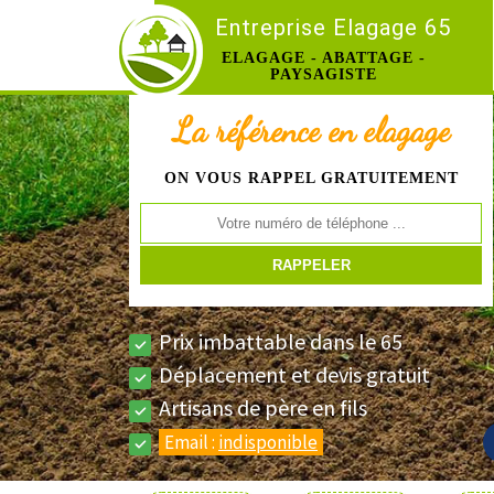
Entreprise Elagage 65
ELAGAGE - ABATTAGE -
PAYSAGISTE
La référence en elagage
ON VOUS RAPPEL GRATUITEMENT
Prix imbattable dans le 65
Déplacement et devis gratuit
Artisans de père en fils
Email :
indisponible