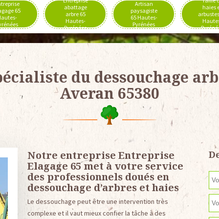
Entreprise
Taille 
treprise
Artisan
abattage
haies 
agage 65
paysagiste
arbre 65
arbustes
autes-
65 Hautes-
Hautes-
Haute
yrénées
Pyrénées
Pyrénées
Pyréné
écialiste du dessouchage arb
Averan 65380
Notre entreprise Entreprise
De
Elagage 65 met à votre service
des professionnels doués en
dessouchage d’arbres et haies
Le dessouchage peut être une intervention très
complexe et il vaut mieux confier la tâche à des