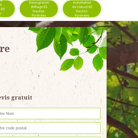
de
Devis gratuit
Installation
et
étêtage 65
de cloture 65
 65
Hautes-
Hautes-
s-
Pyrénées
Pyrénées
es
re
vis gratuit