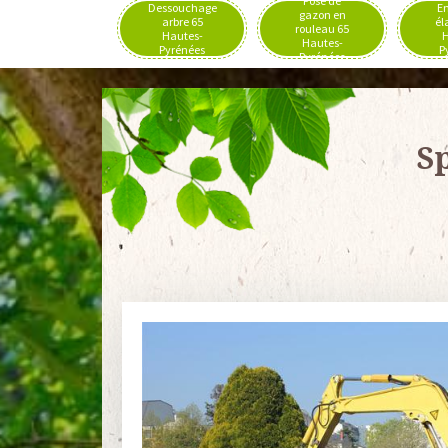
Pose de
Dessouchage
En
gazon en
arbre 65
él
rouleau 65
Hautes-
H
Hautes-
Pyrénées
P
Pyrénées
Sp