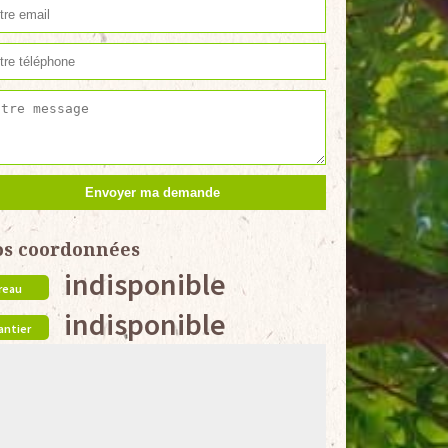
os coordonnées
indisponible
reau
indisponible
antier