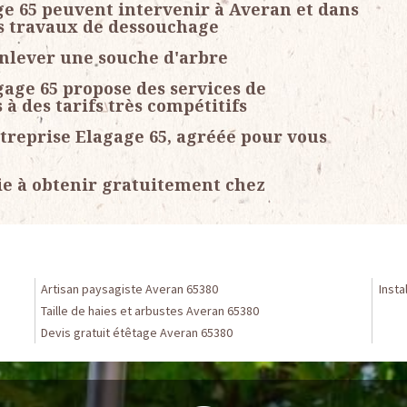
ge 65 peuvent intervenir à Averan et dans
es travaux de dessouchage
enlever une souche d'arbre
gage 65 propose des services de
à des tarifs très compétitifs
treprise Elagage 65, agréée pour vous
ie à obtenir gratuitement chez
Artisan paysagiste Averan 65380
Insta
Taille de haies et arbustes Averan 65380
Devis gratuit étêtage Averan 65380