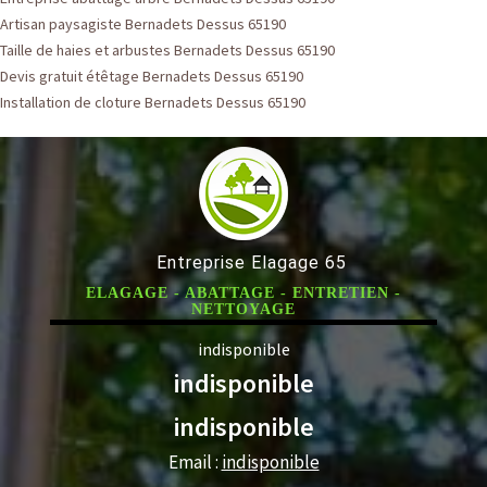
Artisan paysagiste Bernadets Dessus 65190
Taille de haies et arbustes Bernadets Dessus 65190
Devis gratuit étêtage Bernadets Dessus 65190
Installation de cloture Bernadets Dessus 65190
Entreprise Elagage 65
ELAGAGE - ABATTAGE - ENTRETIEN -
NETTOYAGE
indisponible
indisponible
indisponible
Email :
indisponible