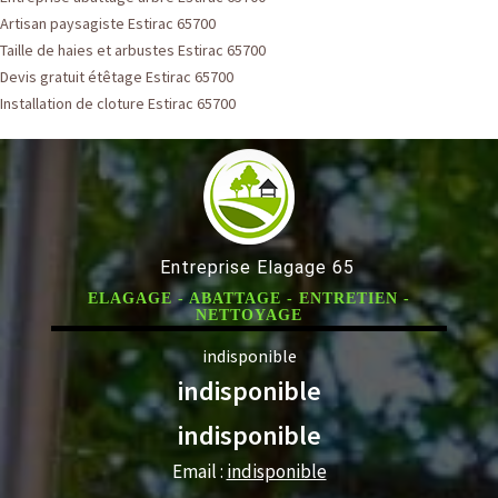
Artisan paysagiste Estirac 65700
Taille de haies et arbustes Estirac 65700
Devis gratuit étêtage Estirac 65700
Installation de cloture Estirac 65700
Entreprise Elagage 65
ELAGAGE - ABATTAGE - ENTRETIEN -
NETTOYAGE
indisponible
indisponible
indisponible
Email :
indisponible