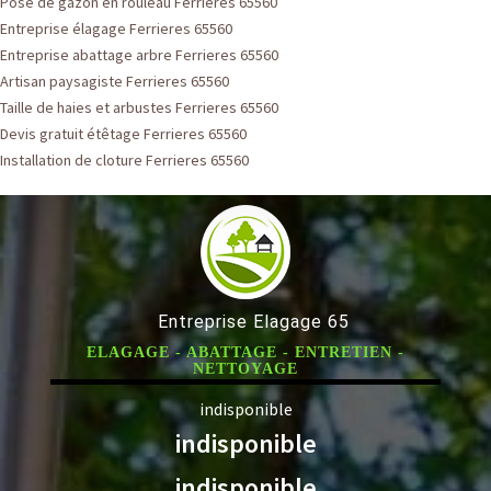
Pose de gazon en rouleau Ferrieres 65560
Entreprise élagage Ferrieres 65560
Entreprise abattage arbre Ferrieres 65560
Artisan paysagiste Ferrieres 65560
Taille de haies et arbustes Ferrieres 65560
Devis gratuit étêtage Ferrieres 65560
Installation de cloture Ferrieres 65560
Entreprise Elagage 65
ELAGAGE - ABATTAGE - ENTRETIEN -
NETTOYAGE
indisponible
indisponible
indisponible