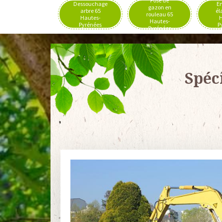
Pose de
Dessouchage
En
gazon en
arbre 65
él
rouleau 65
Hautes-
H
Hautes-
Pyrénées
P
Pyrénées
Spéc