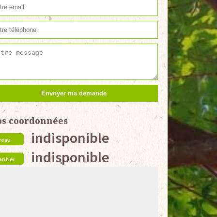
os coordonnées
indisponible
reau
indisponible
antier