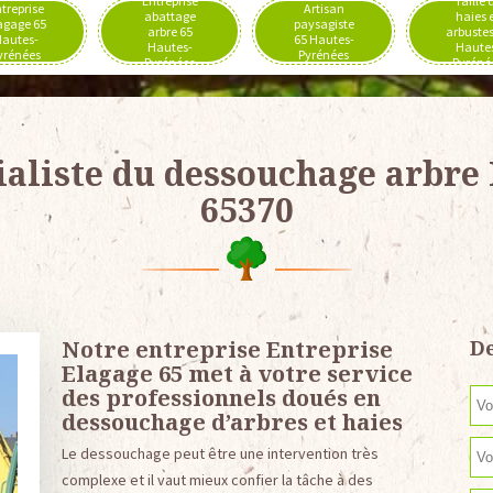
Entreprise
Taille 
treprise
Artisan
abattage
haies 
agage 65
paysagiste
arbre 65
arbustes
autes-
65 Hautes-
Hautes-
Haute
yrénées
Pyrénées
Pyrénées
Pyréné
ialiste du dessouchage arbre 
65370
Notre entreprise Entreprise
De
Elagage 65 met à votre service
des professionnels doués en
dessouchage d’arbres et haies
Le dessouchage peut être une intervention très
complexe et il vaut mieux confier la tâche à des