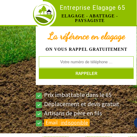
Entreprise Elagage 65
ELAGAGE - ABATTAGE -
PAYSAGISTE
La référence en elagage
ON VOUS RAPPEL GRATUITEMENT
Prix imbattable dans le 65
Déplacement et devis gratuit
Artisans de père en fils
Email :
indisponible