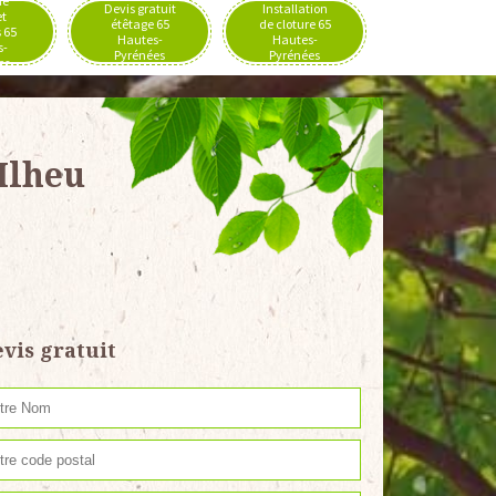
de
Devis gratuit
Installation
et
étêtage 65
de cloture 65
 65
Hautes-
Hautes-
s-
Pyrénées
Pyrénées
es
Ilheu
vis gratuit