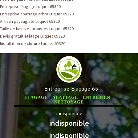
Entreprise élagage Luquet 65320
Entreprise abattage arbre Luquet 65320
Artisan paysagiste Luquet 65320
Taille de haies et arbustes Luquet 65320
Devis gratuit étêtage Luquet 65320
Installation de cloture Luquet 65320
Entreprise Elagage 65
ELAGAGE - ABATTAGE - ENTRETIEN -
NETTOYAGE
indisponible
indisponible
indisponible