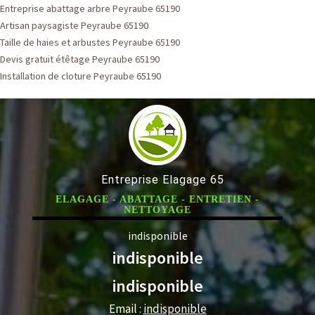
Entreprise abattage arbre Peyraube 65190
Artisan paysagiste Peyraube 65190
Taille de haies et arbustes Peyraube 65190
Devis gratuit étêtage Peyraube 65190
Installation de cloture Peyraube 65190
Entreprise Elagage 65
ELAGAGE - ABATTAGE - ENTRETIEN -
NETTOYAGE
indisponible
indisponible
indisponible
Email :
indisponible