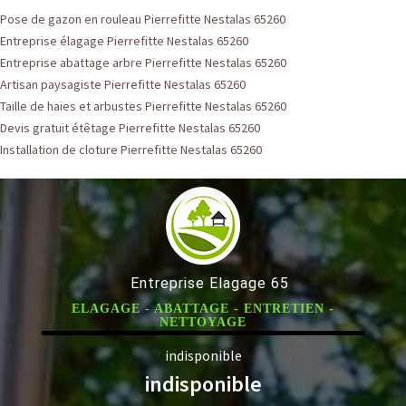
Pose de gazon en rouleau Pierrefitte Nestalas 65260
Entreprise élagage Pierrefitte Nestalas 65260
Entreprise abattage arbre Pierrefitte Nestalas 65260
Artisan paysagiste Pierrefitte Nestalas 65260
Taille de haies et arbustes Pierrefitte Nestalas 65260
Devis gratuit étêtage Pierrefitte Nestalas 65260
Installation de cloture Pierrefitte Nestalas 65260
Entreprise Elagage 65
ELAGAGE - ABATTAGE - ENTRETIEN -
NETTOYAGE
indisponible
indisponible