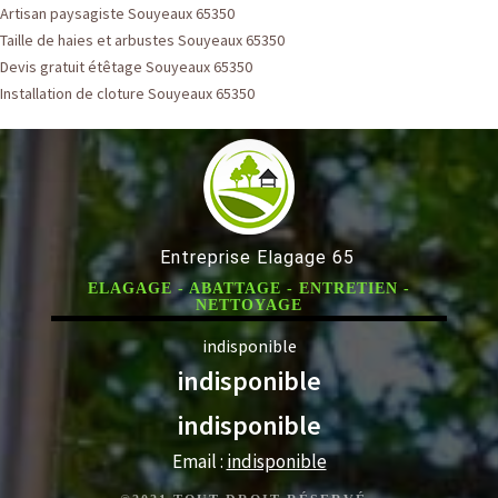
Artisan paysagiste Souyeaux 65350
Taille de haies et arbustes Souyeaux 65350
Devis gratuit étêtage Souyeaux 65350
Installation de cloture Souyeaux 65350
Entreprise Elagage 65
ELAGAGE - ABATTAGE - ENTRETIEN -
NETTOYAGE
indisponible
indisponible
indisponible
Email :
indisponible