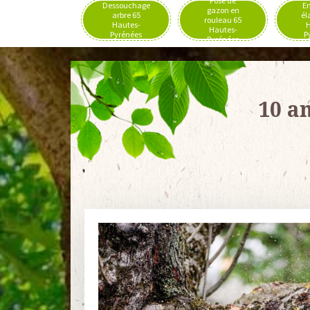
Pose de
Dessouchage
En
gazon en
arbre 65
él
rouleau 65
Hautes-
H
Hautes-
Pyrénées
P
Pyrénées
10 a