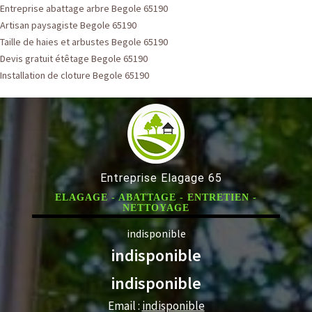
Entreprise abattage arbre Begole 65190
Artisan paysagiste Begole 65190
Taille de haies et arbustes Begole 65190
Devis gratuit étêtage Begole 65190
Installation de cloture Begole 65190
Entreprise Elagage 65
ELAGAGE - ABATTAGE - ENTRETIEN -
NETTOYAGE
indisponible
indisponible
indisponible
Email :
indisponible