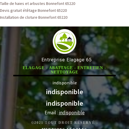
Taille de haies et arbustes Bonnefont 65220
Devis gratuit étêtage Bonnefont 65220
Installation de cloture Bonnefont 65220
Entreprise Elagage 65
ELAGAGE - ABATTAGE - ENTRETIEN -
NETTOYAGE
indisponible
indisponible
indisponible
Email :
indisponible
©2021 TOUT DROIT RÉSERVÉ -