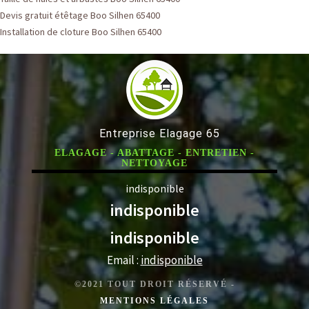
Devis gratuit étêtage Boo Silhen 65400
Installation de cloture Boo Silhen 65400
Entreprise Elagage 65
ELAGAGE - ABATTAGE - ENTRETIEN -
NETTOYAGE
indisponible
indisponible
indisponible
Email :
indisponible
©2021 TOUT DROIT RÉSERVÉ -
MENTIONS LÉGALES