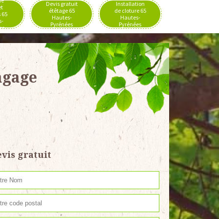
de
Devis gratuit
Installation
et
étêtage 65
de cloture 65
 65
Hautes-
Hautes-
s-
Pyrénées
Pyrénées
es
agage
vis gratuit