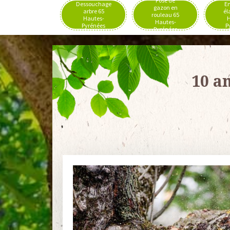
Pose de
Dessouchage
En
gazon en
arbre 65
él
rouleau 65
Hautes-
H
Hautes-
Pyrénées
P
Pyrénées
10 a