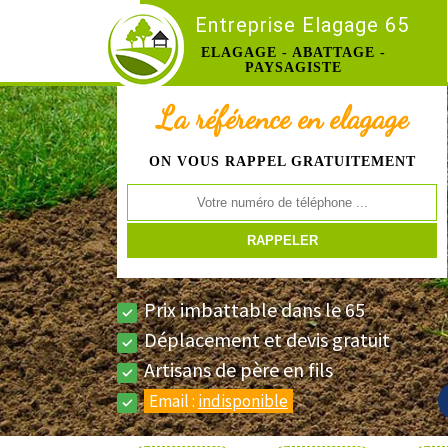
Entreprise Elagage 65
ELAGAGE - ABATTAGE -
PAYSAGISTE
La référence en elagage
ON VOUS RAPPEL GRATUITEMENT
Prix imbattable dans le 65
Déplacement et devis gratuit
Artisans de père en fils
Email :
indisponible