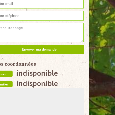
os coordonnées
indisponible
reau
indisponible
antier