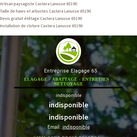
Artisan paysagiste Castera Lanusse 65190
Taille de haies et arbustes Castera Lanusse 65190
Devis gratuit étêtage Castera Lanusse 65190
Installation de cloture Castera Lanusse 65190
Entreprise Elagage 65
ELAGAGE - ABATTAGE - ENTRETIEN -
NETTOYAGE
indisponible
indisponible
indisponible
Email :
indisponible