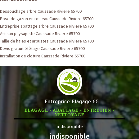
Dessouchage arbre Caussade Riviere 65700
Pose de gazon en rouleau Caussade Riviere 65700
Entreprise abattage arbre Caussade Riviere 65700
Artisan paysagiste Caussade Riviere 65700
Taille de haies et arbustes Caussade Riviere 65700
Devis gratuit étêtage Caussade Riviere 65700
Installation de cloture Caussade Riviere 65700
Entreprise Elagage 65
ELAGAGE - ABATTAGE - ENTRETIEN -
NETTOYAGE
indisponible
indisponible