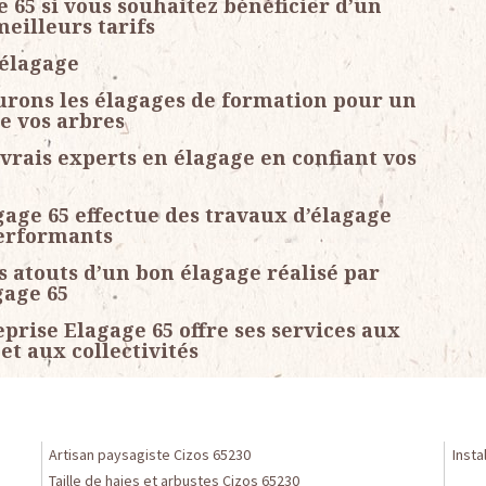
e 65 si vous souhaitez bénéficier d’un
meilleurs tarifs
 élagage
surons les élagages de formation pour un
de vos arbres
vrais experts en élagage en confiant vos
gage 65 effectue des travaux d’élagage
performants
es atouts d’un bon élagage réalisé par
gage 65
prise Elagage 65 offre ses services aux
et aux collectivités
Artisan paysagiste Cizos 65230
Insta
Taille de haies et arbustes Cizos 65230