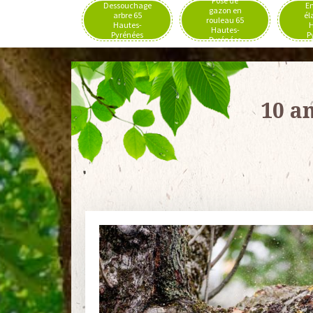
Pose de
Dessouchage
En
gazon en
arbre 65
él
rouleau 65
Hautes-
H
Hautes-
Pyrénées
P
Pyrénées
10 a