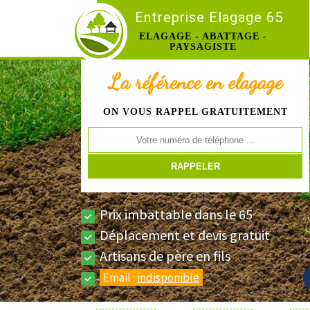
Entreprise Elagage 65
ELAGAGE - ABATTAGE -
PAYSAGISTE
La référence en elagage
ON VOUS RAPPEL GRATUITEMENT
Prix imbattable dans le 65
Déplacement et devis gratuit
Artisans de père en fils
Email :
indisponible