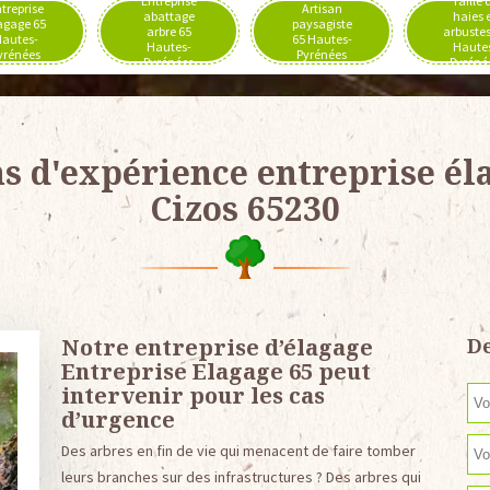
Entreprise
Taille 
treprise
Artisan
abattage
haies 
agage 65
paysagiste
arbre 65
arbustes
autes-
65 Hautes-
Hautes-
Haute
yrénées
Pyrénées
Pyrénées
Pyréné
ns d'expérience entreprise él
Cizos 65230
Notre entreprise d’élagage
De
Entreprise Elagage 65 peut
intervenir pour les cas
d’urgence
Des arbres en fin de vie qui menacent de faire tomber
leurs branches sur des infrastructures ? Des arbres qui