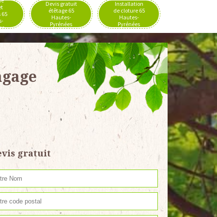
de
Devis gratuit
Installation
et
étêtage 65
de cloture 65
 65
Hautes-
Hautes-
s-
Pyrénées
Pyrénées
es
agage
vis gratuit