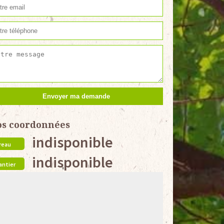
os coordonnées
indisponible
reau
indisponible
antier