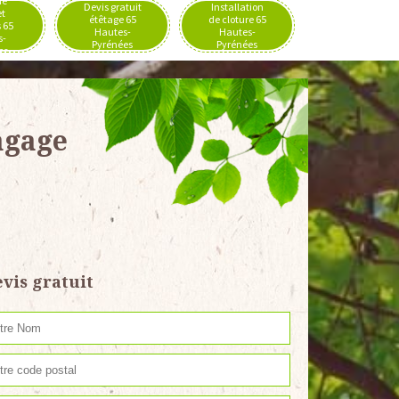
de
Devis gratuit
Installation
et
étêtage 65
de cloture 65
 65
Hautes-
Hautes-
s-
Pyrénées
Pyrénées
es
agage
vis gratuit