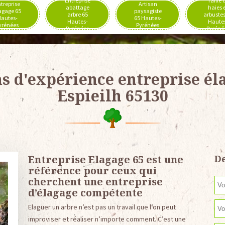
Entreprise
Taille 
treprise
Artisan
abattage
haies 
agage 65
paysagiste
arbre 65
arbustes
autes-
65 Hautes-
Hautes-
Haute
yrénées
Pyrénées
Pyrénées
Pyréné
ns d'expérience entreprise él
Espieilh 65130
Entreprise Elagage 65 est une
De
référence pour ceux qui
cherchent une entreprise
d’élagage compétente
Elaguer un arbre n’est pas un travail que l’on peut
improviser et réaliser n’importe comment. C’est une