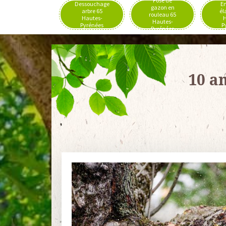
Pose de
Dessouchage
En
gazon en
arbre 65
él
rouleau 65
Hautes-
H
Hautes-
Pyrénées
P
Pyrénées
10 a