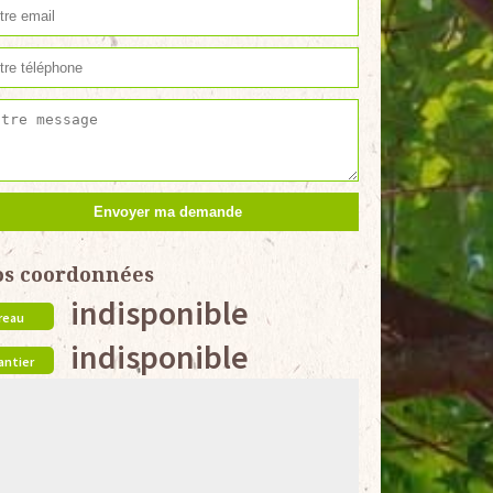
os coordonnées
indisponible
reau
indisponible
antier