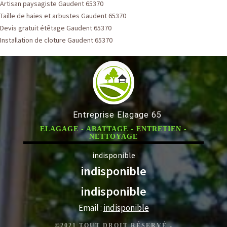
Artisan paysagiste Gaudent 65370
Taille de haies et arbustes Gaudent 65370
Devis gratuit étêtage Gaudent 65370
Installation de cloture Gaudent 65370
Entreprise Elagage 65
ELAGAGE - ABATTAGE - ENTRETIEN -
NETTOYAGE
indisponible
indisponible
indisponible
Email :
indisponible
©2021 TOUT DROIT RÉSERVÉ -