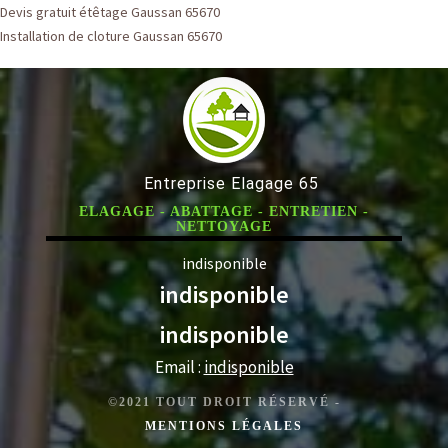
Devis gratuit étêtage Gaussan 65670
Installation de cloture Gaussan 65670
Entreprise Elagage 65
ELAGAGE - ABATTAGE - ENTRETIEN -
NETTOYAGE
indisponible
indisponible
indisponible
Email :
indisponible
©2021 TOUT DROIT RÉSERVÉ -
MENTIONS LÉGALES