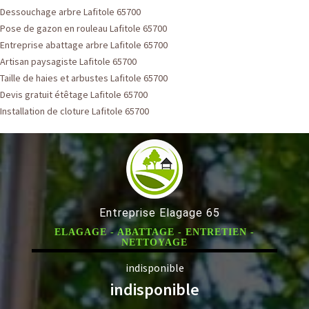
Dessouchage arbre Lafitole 65700
Pose de gazon en rouleau Lafitole 65700
Entreprise abattage arbre Lafitole 65700
Artisan paysagiste Lafitole 65700
Taille de haies et arbustes Lafitole 65700
Devis gratuit étêtage Lafitole 65700
Installation de cloture Lafitole 65700
Entreprise Elagage 65
ELAGAGE - ABATTAGE - ENTRETIEN -
NETTOYAGE
indisponible
indisponible