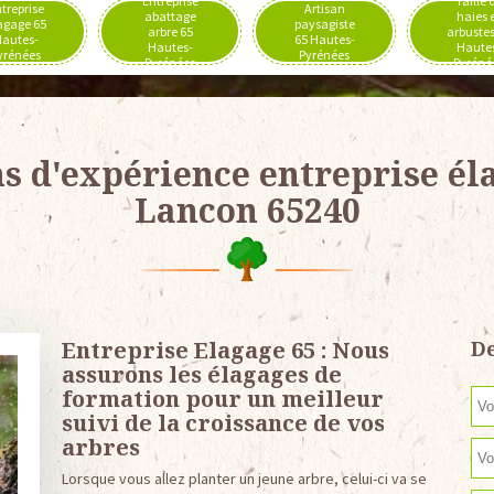
Entreprise
Taille 
treprise
Artisan
abattage
haies 
agage 65
paysagiste
arbre 65
arbustes
autes-
65 Hautes-
Hautes-
Haute
yrénées
Pyrénées
Pyrénées
Pyréné
ns d'expérience entreprise él
Lancon 65240
Entreprise Elagage 65 : Nous
De
assurons les élagages de
formation pour un meilleur
suivi de la croissance de vos
arbres
Lorsque vous allez planter un jeune arbre, celui-ci va se