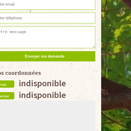
os coordonnées
indisponible
reau
indisponible
antier