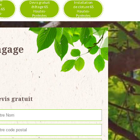
de
Devis gratuit
Installation
et
étêtage 65
de cloture 65
 65
Hautes-
Hautes-
s-
Pyrénées
Pyrénées
es
agage
vis gratuit