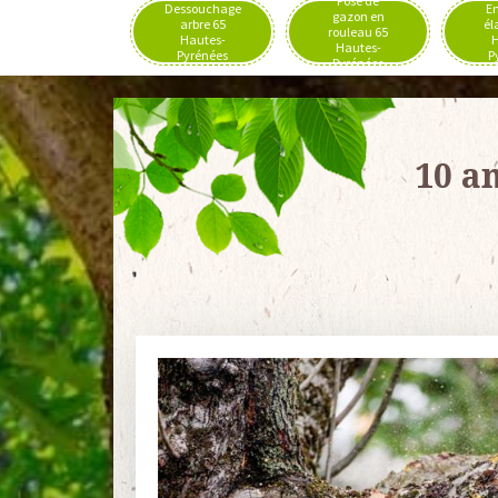
Pose de
Dessouchage
En
gazon en
arbre 65
él
rouleau 65
Hautes-
H
Hautes-
Pyrénées
P
Pyrénées
10 a