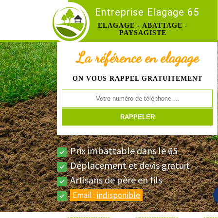
Entreprise Elagage 65
ELAGAGE - ABATTAGE -
PAYSAGISTE
La référence en elagage
ON VOUS RAPPEL GRATUITEMENT
Prix imbattable dans le 65
Déplacement et devis gratuit
Artisans de père en fils
Email :
indisponible