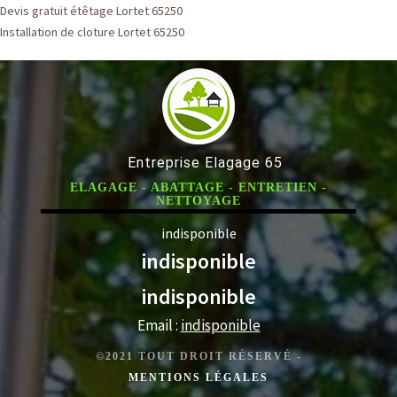
Devis gratuit étêtage Lortet 65250
Installation de cloture Lortet 65250
Entreprise Elagage 65
ELAGAGE - ABATTAGE - ENTRETIEN -
NETTOYAGE
indisponible
indisponible
indisponible
Email :
indisponible
©2021 TOUT DROIT RÉSERVÉ -
MENTIONS LÉGALES