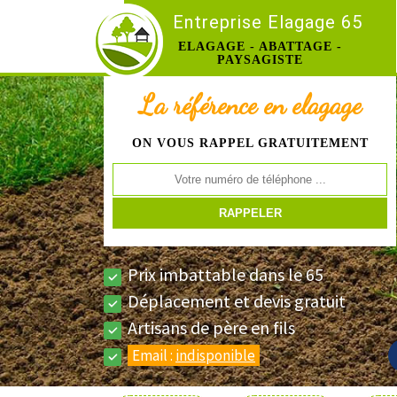
Entreprise Elagage 65
ELAGAGE - ABATTAGE -
PAYSAGISTE
La référence en elagage
ON VOUS RAPPEL GRATUITEMENT
Prix imbattable dans le 65
Déplacement et devis gratuit
Artisans de père en fils
Email :
indisponible