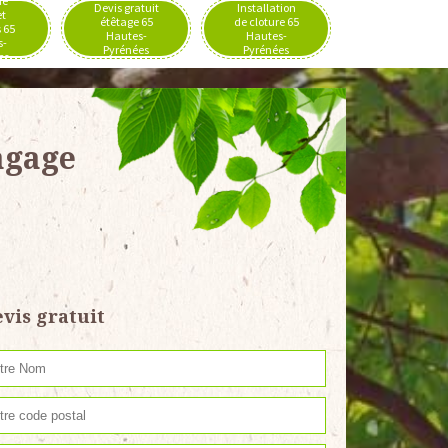
de
Devis gratuit
Installation
et
étêtage 65
de cloture 65
 65
Hautes-
Hautes-
s-
Pyrénées
Pyrénées
es
agage
vis gratuit