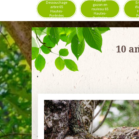
Pose de
Dessouchage
En
gazon en
arbre 65
él
rouleau 65
Hautes-
H
Hautes-
Pyrénées
P
Pyrénées
10 a