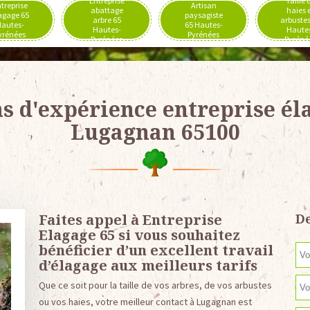
Entreprise
Taille 
treprise
Artisan
abattage
haies 
agage 65
paysagiste
arbre 65
arbustes
autes-
65 Hautes-
Hautes-
Haute
yrénées
Pyrénées
Pyrénées
Pyréné
ns d'expérience entreprise él
Lugagnan 65100
Faites appel à Entreprise
De
Elagage 65 si vous souhaitez
bénéficier d’un excellent travail
d’élagage aux meilleurs tarifs
Que ce soit pour la taille de vos arbres, de vos arbustes
ou vos haies, votre meilleur contact à Lugagnan est