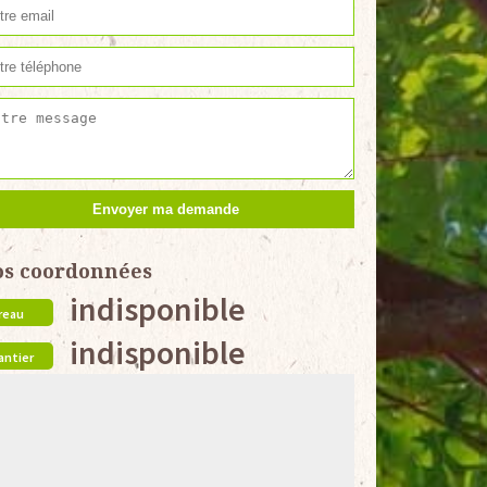
os coordonnées
indisponible
reau
indisponible
antier