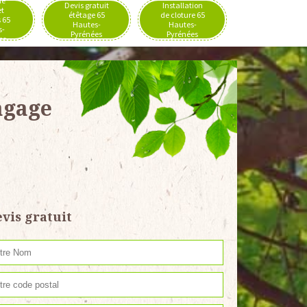
de
Devis gratuit
Installation
et
étêtage 65
de cloture 65
 65
Hautes-
Hautes-
s-
Pyrénées
Pyrénées
es
agage
vis gratuit