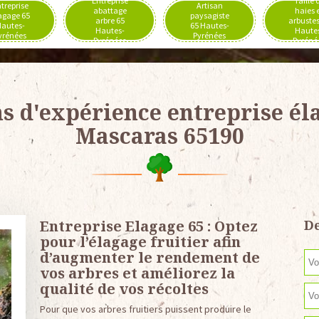
Entreprise
Taille 
treprise
Artisan
abattage
haies 
agage 65
paysagiste
arbre 65
arbustes
autes-
65 Hautes-
Hautes-
Haute
yrénées
Pyrénées
Pyrénées
Pyréné
ns d'expérience entreprise él
Mascaras 65190
Entreprise Elagage 65 : Optez
De
pour l’élagage fruitier afin
d’augmenter le rendement de
vos arbres et améliorez la
qualité de vos récoltes
Pour que vos arbres fruitiers puissent produire le