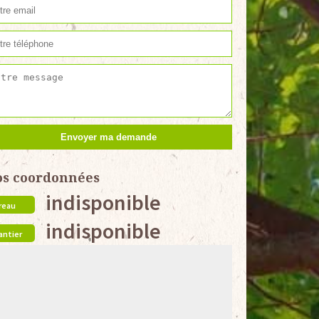
os coordonnées
indisponible
reau
indisponible
antier