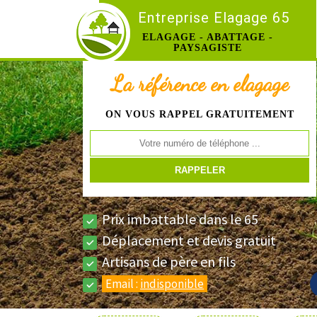
Entreprise Elagage 65
ELAGAGE - ABATTAGE -
PAYSAGISTE
La référence en elagage
ON VOUS RAPPEL GRATUITEMENT
Prix imbattable dans le 65
Déplacement et devis gratuit
Artisans de père en fils
Email :
indisponible