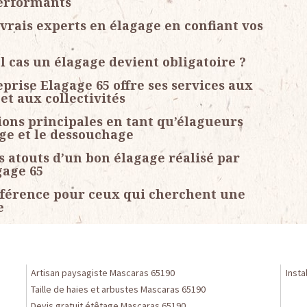
performants
vrais experts en élagage en confiant vos
l cas un élagage devient obligatoire ?
prise Elagage 65 offre ses services aux
et aux collectivités
ions principales en tant qu’élagueurs
tage et le dessouchage
es atouts d’un bon élagage réalisé par
gage 65
éférence pour ceux qui cherchent une
e
Artisan paysagiste Mascaras 65190
Insta
Taille de haies et arbustes Mascaras 65190
Devis gratuit étêtage Mascaras 65190