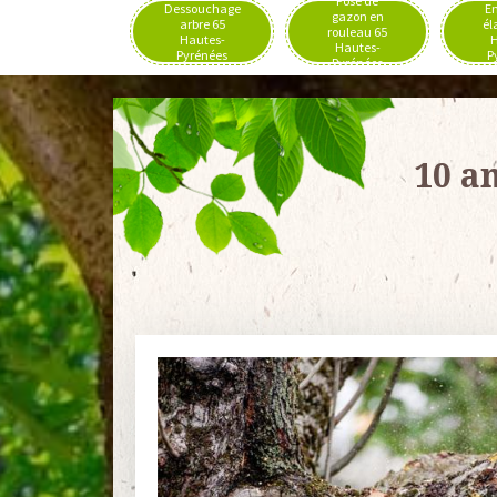
Pose de
Dessouchage
En
gazon en
arbre 65
él
rouleau 65
Hautes-
H
Hautes-
Pyrénées
P
Pyrénées
10 a