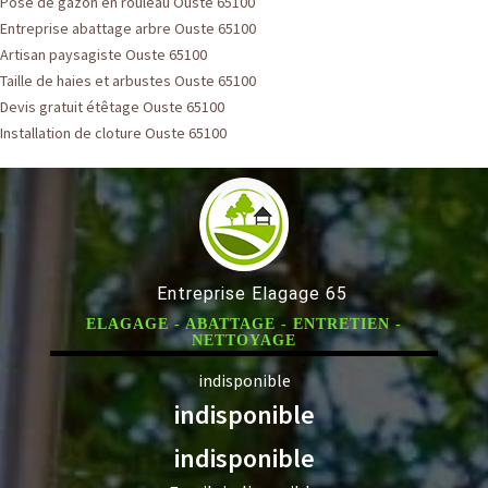
Pose de gazon en rouleau Ouste 65100
Entreprise abattage arbre Ouste 65100
Artisan paysagiste Ouste 65100
Taille de haies et arbustes Ouste 65100
Devis gratuit étêtage Ouste 65100
Installation de cloture Ouste 65100
Entreprise Elagage 65
ELAGAGE - ABATTAGE - ENTRETIEN -
NETTOYAGE
indisponible
indisponible
indisponible