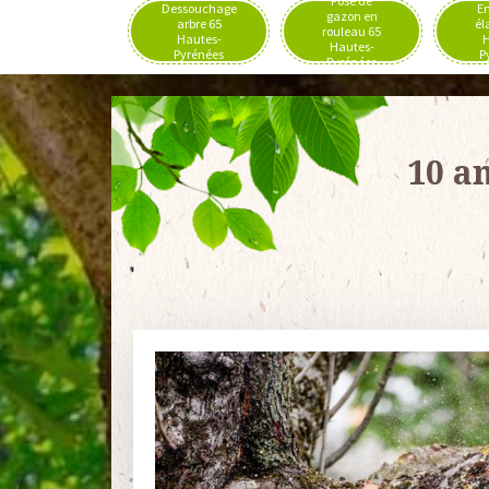
Pose de
Dessouchage
En
gazon en
arbre 65
él
rouleau 65
Hautes-
H
Hautes-
Pyrénées
P
Pyrénées
10 a