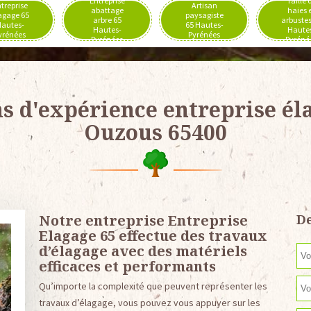
Entreprise
Taille 
treprise
Artisan
abattage
haies 
agage 65
paysagiste
arbre 65
arbustes
autes-
65 Hautes-
Hautes-
Haute
yrénées
Pyrénées
Pyrénées
Pyréné
ns d'expérience entreprise él
Ouzous 65400
Notre entreprise Entreprise
De
Elagage 65 effectue des travaux
d’élagage avec des matériels
efficaces et performants
Qu’importe la complexité que peuvent représenter les
travaux d’élagage, vous pouvez vous appuyer sur les