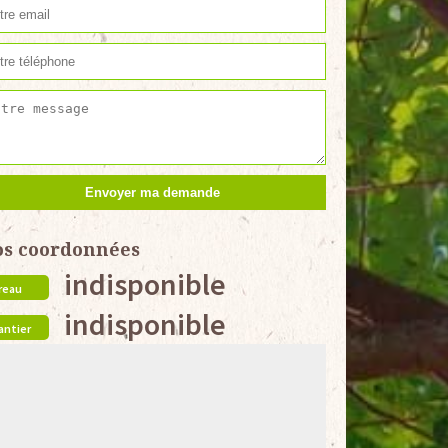
os coordonnées
indisponible
reau
indisponible
antier