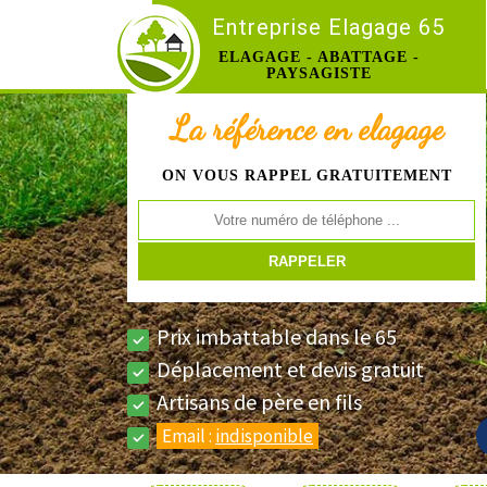
Entreprise Elagage 65
ELAGAGE - ABATTAGE -
PAYSAGISTE
La référence en elagage
ON VOUS RAPPEL GRATUITEMENT
Prix imbattable dans le 65
Déplacement et devis gratuit
Artisans de père en fils
Email :
indisponible