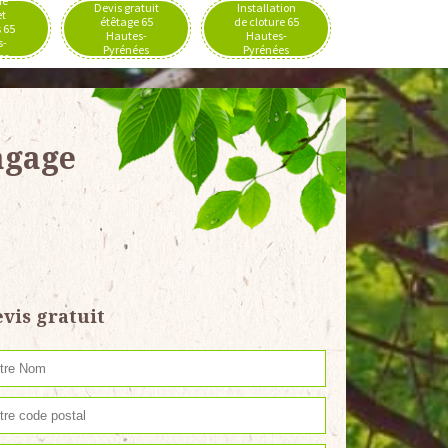
de
Devis gratuit
Installation
et
étêtage 65
de cloture 65
 65
Hautes-
Hautes-
s-
Pyrénées
Pyrénées
es
agage
vis gratuit