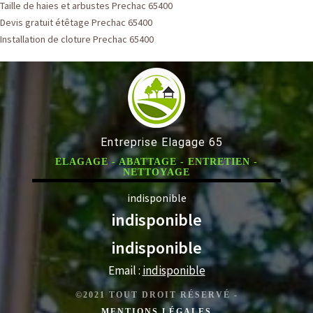
Taille de haies et arbustes Prechac 65400
Devis gratuit étêtage Prechac 65400
Installation de cloture Prechac 65400
Entreprise Elagage 65
ELAGAGE - ABATTAGE - ENTRETIEN -
NETTOYAGE
indisponible
indisponible
indisponible
Email :
indisponible
©2021 TOUT DROIT RÉSERVÉ -
MENTIONS LÉGALES