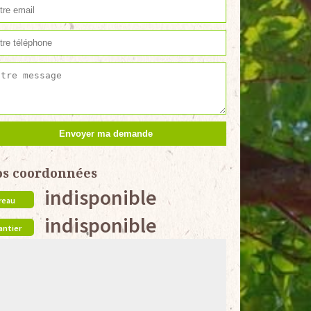
os coordonnées
indisponible
reau
indisponible
antier