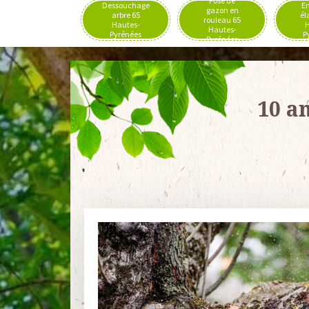
Pose de
Dessouchage
En
gazon en
arbre 65
él
rouleau 65
Hautes-
H
Hautes-
Pyrénées
P
Pyrénées
10 a