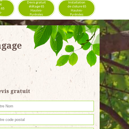
de
Devis gratuit
Installation
et
étêtage 65
de cloture 65
 65
Hautes-
Hautes-
s-
Pyrénées
Pyrénées
es
agage
vis gratuit