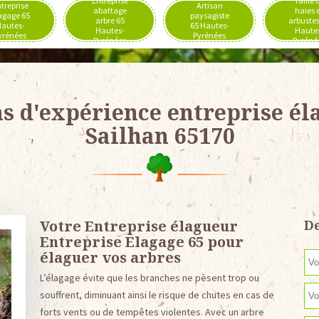
Entreprise
Taille 
treprise
Artisan
abattage
haies 
agage 65
paysagiste
arbre 65
arbustes
autes-
65 Hautes-
Hautes-
Haute
yrénées
Pyrénées
Pyrénées
Pyréné
ns d'expérience entreprise él
Sailhan 65170
Votre Entreprise élagueur
De
Entreprise Elagage 65 pour
élaguer vos arbres
L’élagage évite que les branches ne pèsent trop ou
souffrent, diminuant ainsi le risque de chutes en cas de
forts vents ou de tempêtes violentes. Avec un arbre