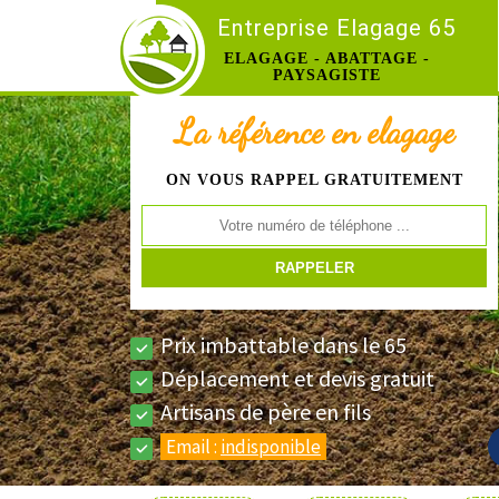
Entreprise Elagage 65
ELAGAGE - ABATTAGE -
PAYSAGISTE
La référence en elagage
ON VOUS RAPPEL GRATUITEMENT
Prix imbattable dans le 65
Déplacement et devis gratuit
Artisans de père en fils
Email :
indisponible