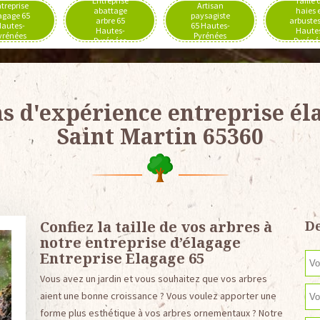
Entreprise
Taille 
treprise
Artisan
abattage
haies 
agage 65
paysagiste
arbre 65
arbustes
autes-
65 Hautes-
Hautes-
Haute
yrénées
Pyrénées
Pyrénées
Pyréné
ns d'expérience entreprise él
Saint Martin 65360
Confiez la taille de vos arbres à
De
notre entreprise d’élagage
Entreprise Elagage 65
Vous avez un jardin et vous souhaitez que vos arbres
aient une bonne croissance ? Vous voulez apporter une
forme plus esthétique à vos arbres ornementaux ? Notre