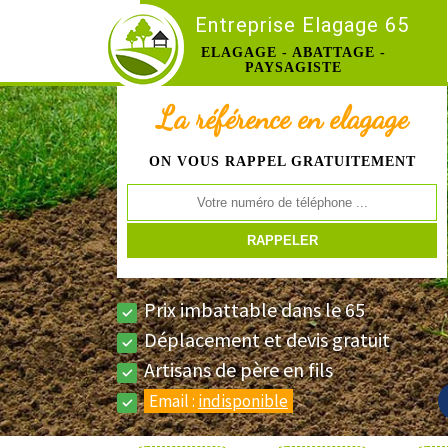
Entreprise Elagage 65
ELAGAGE - ABATTAGE -
PAYSAGISTE
La référence en elagage
ON VOUS RAPPEL GRATUITEMENT
Prix imbattable dans le 65
Déplacement et devis gratuit
Artisans de père en fils
Email :
indisponible