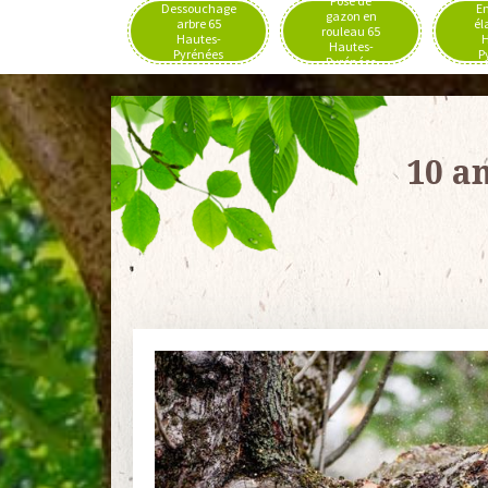
Pose de
Dessouchage
En
gazon en
arbre 65
él
rouleau 65
Hautes-
H
Hautes-
Pyrénées
P
Pyrénées
10 a