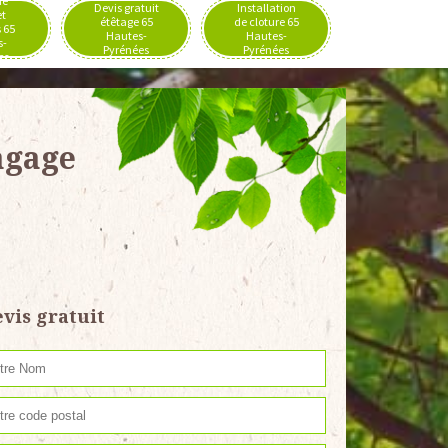
de
Devis gratuit
Installation
et
étêtage 65
de cloture 65
 65
Hautes-
Hautes-
s-
Pyrénées
Pyrénées
es
agage
vis gratuit