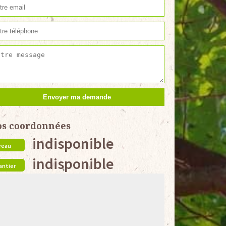
os coordonnées
indisponible
reau
indisponible
antier