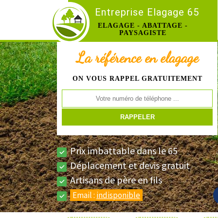
Entreprise Elagage 65
ELAGAGE - ABATTAGE -
PAYSAGISTE
La référence en elagage
ON VOUS RAPPEL GRATUITEMENT
Prix imbattable dans le 65
Déplacement et devis gratuit
Artisans de père en fils
Email :
indisponible