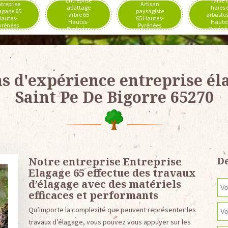
Entreprise
Taille 
treprise
Artisan
abattage
haies 
agage 65
paysagiste
arbre 65
arbustes
autes-
65 Hautes-
Hautes-
Haute
yrénées
Pyrénées
Pyrénées
Pyréné
ns d'expérience entreprise él
Saint Pe De Bigorre 65270
Notre entreprise Entreprise
De
Elagage 65 effectue des travaux
d’élagage avec des matériels
efficaces et performants
Qu’importe la complexité que peuvent représenter les
travaux d’élagage, vous pouvez vous appuyer sur les