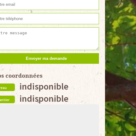
os coordonnées
indisponible
reau
indisponible
antier