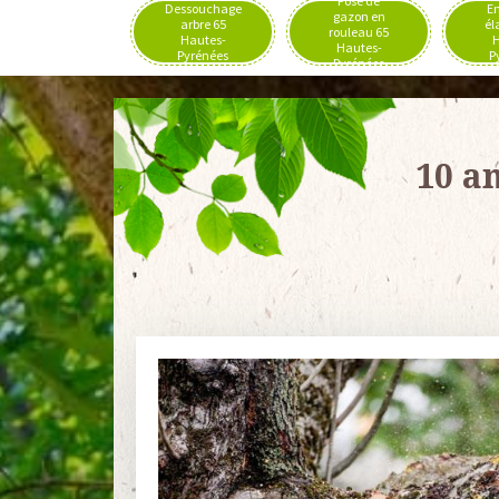
Pose de
Dessouchage
En
gazon en
arbre 65
él
rouleau 65
Hautes-
H
Hautes-
Pyrénées
P
Pyrénées
10 a