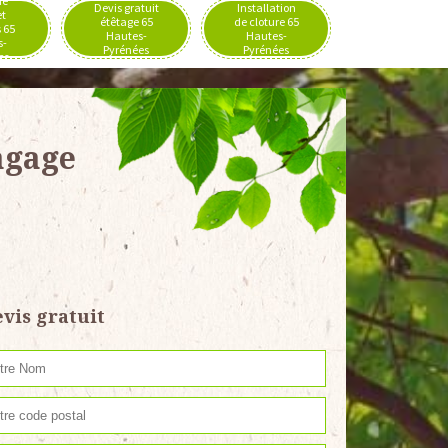
de
Devis gratuit
Installation
et
étêtage 65
de cloture 65
 65
Hautes-
Hautes-
s-
Pyrénées
Pyrénées
es
agage
vis gratuit