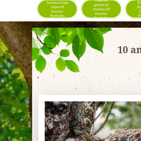
Pose de
Dessouchage
En
gazon en
arbre 65
él
rouleau 65
Hautes-
H
Hautes-
Pyrénées
P
Pyrénées
10 a