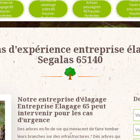
Entreprise
Taille 
treprise
Artisan
abattage
haies 
agage 65
paysagiste
arbre 65
arbustes
autes-
65 Hautes-
Hautes-
Haute
yrénées
Pyrénées
Pyrénées
Pyréné
ns d'expérience entreprise él
Segalas 65140
Notre entreprise d’élagage
De
Entreprise Elagage 65 peut
intervenir pour les cas
d’urgence
Des arbres en fin de vie qui menacent de faire tomber
leurs branches sur des infrastructures ? Des arbres qui