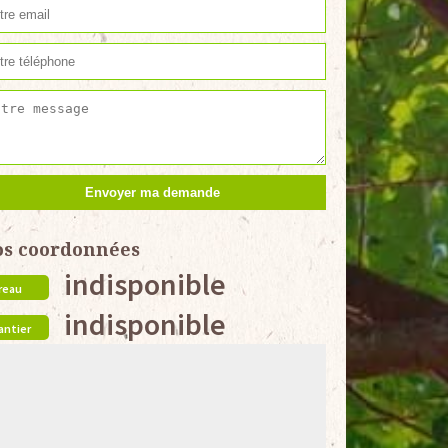
os coordonnées
indisponible
reau
indisponible
antier