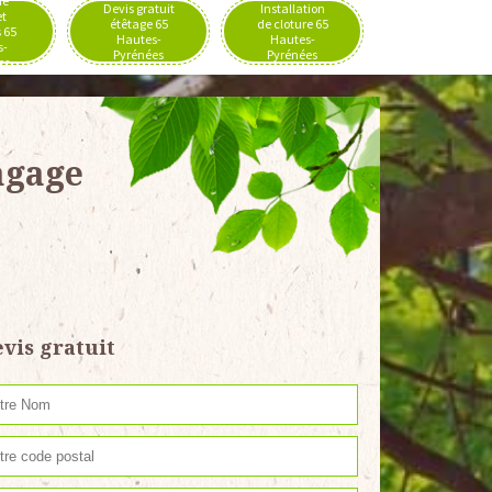
de
Devis gratuit
Installation
et
étêtage 65
de cloture 65
 65
Hautes-
Hautes-
s-
Pyrénées
Pyrénées
es
agage
vis gratuit