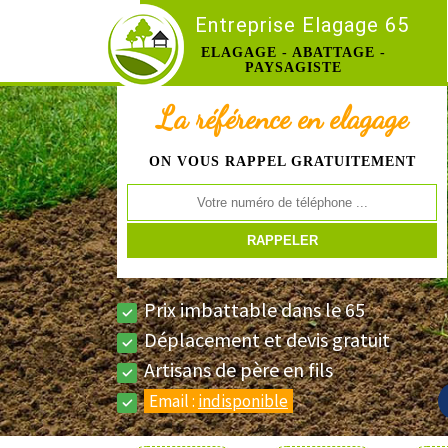
Entreprise Elagage 65
ELAGAGE - ABATTAGE -
PAYSAGISTE
La référence en elagage
ON VOUS RAPPEL GRATUITEMENT
Prix imbattable dans le 65
Déplacement et devis gratuit
Artisans de père en fils
Email :
indisponible