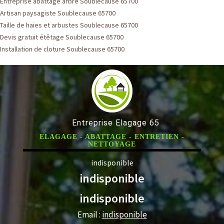
Entreprise abattage arbre Soublecause 65700
Artisan paysagiste Soublecause 65700
Taille de haies et arbustes Soublecause 65700
Devis gratuit étêtage Soublecause 65700
Installation de cloture Soublecause 65700
Entreprise Elagage 65
ELAGAGE - ABATTAGE - ENTRETIEN -
NETTOYAGE
indisponible
indisponible
indisponible
Email :
indisponible