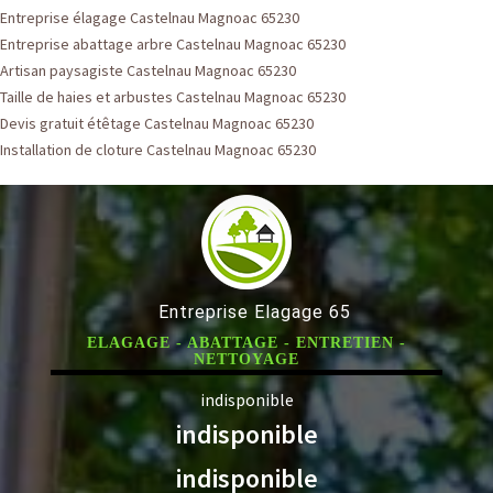
Entreprise élagage Castelnau Magnoac 65230
Entreprise abattage arbre Castelnau Magnoac 65230
Artisan paysagiste Castelnau Magnoac 65230
Taille de haies et arbustes Castelnau Magnoac 65230
Devis gratuit étêtage Castelnau Magnoac 65230
Installation de cloture Castelnau Magnoac 65230
Entreprise Elagage 65
ELAGAGE - ABATTAGE - ENTRETIEN -
NETTOYAGE
indisponible
indisponible
indisponible