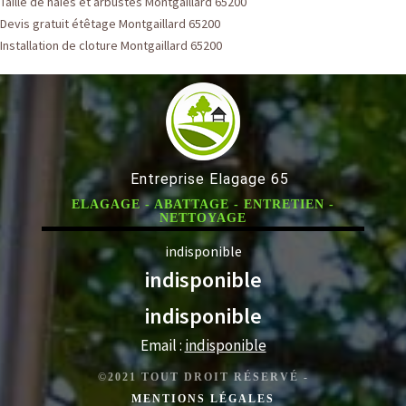
Taille de haies et arbustes Montgaillard 65200
Devis gratuit étêtage Montgaillard 65200
Installation de cloture Montgaillard 65200
Entreprise Elagage 65
ELAGAGE - ABATTAGE - ENTRETIEN -
NETTOYAGE
indisponible
indisponible
indisponible
Email :
indisponible
©2021 TOUT DROIT RÉSERVÉ -
MENTIONS LÉGALES