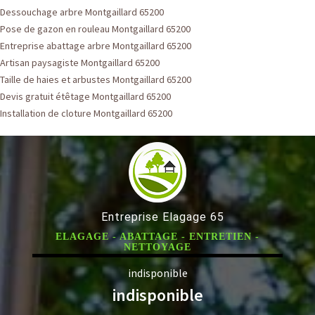
Dessouchage arbre Montgaillard 65200
Pose de gazon en rouleau Montgaillard 65200
Entreprise abattage arbre Montgaillard 65200
Artisan paysagiste Montgaillard 65200
Taille de haies et arbustes Montgaillard 65200
Devis gratuit étêtage Montgaillard 65200
Installation de cloture Montgaillard 65200
Entreprise Elagage 65
ELAGAGE - ABATTAGE - ENTRETIEN -
NETTOYAGE
indisponible
indisponible